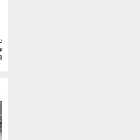
:
िक
री