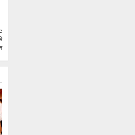
:
ें
्न