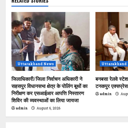
RELATED STORIES
n
a
v
i
g
a
Uttarakhand News
Uttarakhand
t
जिलाधिकारी/जिला निर्वाचन अधिकारी ने
बनबसा रेलवे स्टे
सहसपुर विधानसभा क्षेत्र के पोलिंग बूथों का
टनकपुर एक्सप्रेस, 
i
निरीक्षण कर एसआईआर आपत्ति निस्तारण
admin
Augu
o
शिविर की व्यवस्थाओं का लिया जायजा
admin
August 6, 2026
n