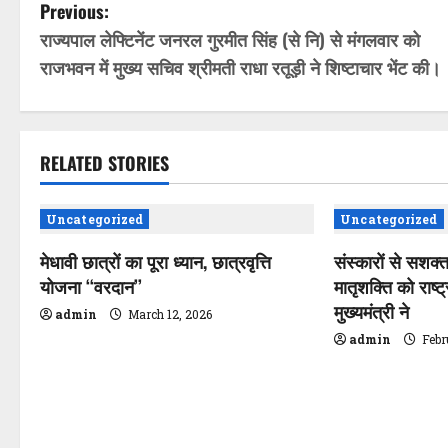
P
Previous:
राज्यपाल लेफ्टिनेंट जनरल गुरमीत सिंह (से नि) से मंगलवार को
o
राजभवन में मुख्य सचिव श्रीमती राधा रतूड़ी ने शिष्टाचार भेंट की।
s
t
RELATED STORIES
n
a
Uncategorized
Uncategorized
v
मेधावी छात्रों का पूरा ध्यान, छात्रवृत्ति
संस्कारों से सशक्
योजना ‘‘वरदान’’
मातृशक्ति को राष्ट
i
मुख्यमंत्री ने
admin
March 12, 2026
g
admin
Febr
a
t