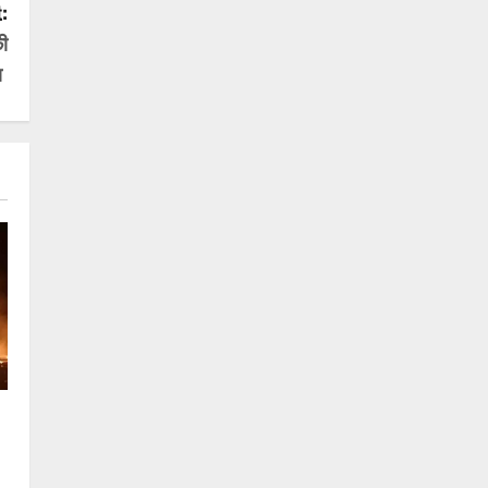
:
की
या