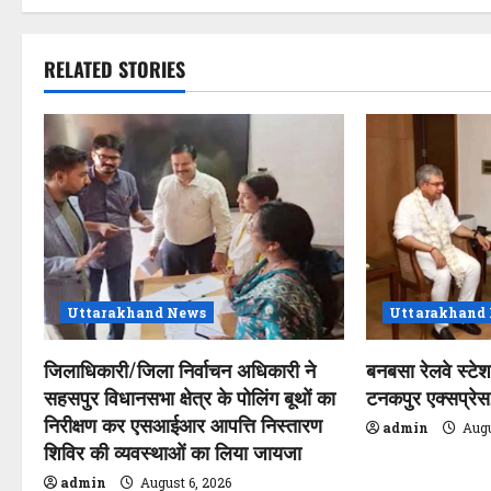
s
t
RELATED STORIES
n
a
v
i
g
a
Uttarakhand News
Uttarakhand
t
जिलाधिकारी/जिला निर्वाचन अधिकारी ने
बनबसा रेलवे स्टे
सहसपुर विधानसभा क्षेत्र के पोलिंग बूथों का
टनकपुर एक्सप्रेस, 
i
निरीक्षण कर एसआईआर आपत्ति निस्तारण
admin
Augu
o
शिविर की व्यवस्थाओं का लिया जायजा
admin
August 6, 2026