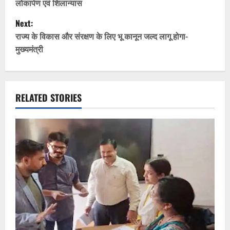
लोकार्पण एवं शिलान्यास
s
Next:
t
राज्य के विकास और संरक्षण के लिए भू कानून जल्द लागू होगा-
मुख्यमंत्री
n
a
v
RELATED STORIES
i
g
a
t
i