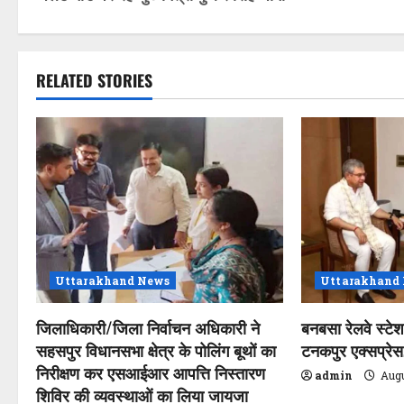
s
t
RELATED STORIES
n
a
v
i
g
a
Uttarakhand News
Uttarakhand
t
जिलाधिकारी/जिला निर्वाचन अधिकारी ने
बनबसा रेलवे स्टे
सहसपुर विधानसभा क्षेत्र के पोलिंग बूथों का
टनकपुर एक्सप्रेस, 
i
निरीक्षण कर एसआईआर आपत्ति निस्तारण
admin
Augu
o
शिविर की व्यवस्थाओं का लिया जायजा