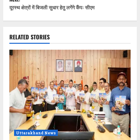
t
दूरस्थ क्षेत्रों में बिजली सुधार हेतु लगेंगे कैंपः सीएम
n
a
RELATED STORIES
v
i
g
a
t
i
o
Uttarakhand News
n