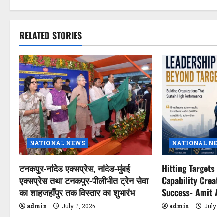
s
t
RELATED STORIES
n
a
v
i
g
a
NATIONAL NEWS
NATIONAL N
t
टनकपुर-नांदेड एक्सप्रेस, नांदेड-मुंबई
Hitting Targets 
एक्सप्रेस तथा टनकपुर-पीलीभीत ट्रेन सेवा
Capability Crea
i
का शाहजहाँपुर तक विस्तार का शुभारंभ
Success- Amit 
o
admin
July 7, 2026
admin
July