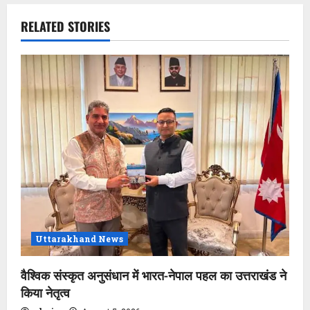
a
v
RELATED STORIES
i
g
a
t
i
o
n
Uttarakhand News
वैश्विक संस्कृत अनुसंधान में भारत-नेपाल पहल का उत्तराखंड ने
किया नेतृत्व