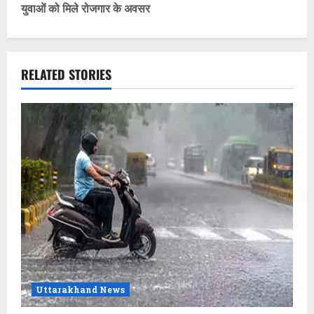
युवाओं को मिले रोजगार के अवसर
n
a
v
RELATED STORIES
i
g
a
t
i
o
n
Uttarakhand News