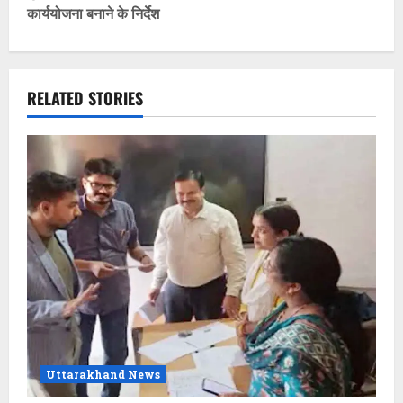
कार्ययोजना बनाने के निर्देश
n
a
v
RELATED STORIES
i
g
a
t
i
o
n
Uttarakhand News