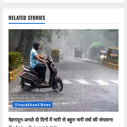
a
v
RELATED STORIES
i
g
a
t
i
o
n
Uttarakhand News
देहरादून-अगले दो दिनों में भारी से बहुत भारी वर्षा की संभावना