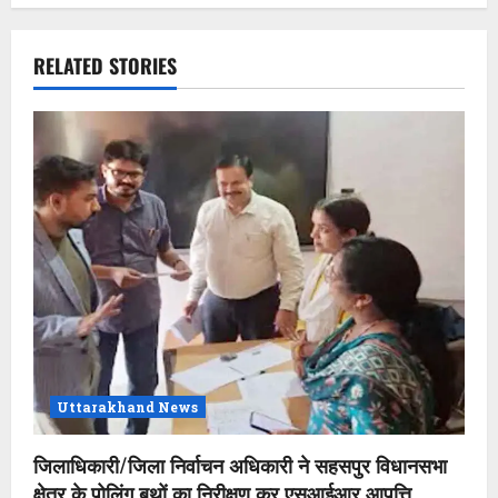
n
a
RELATED STORIES
v
i
g
a
t
i
o
Uttarakhand News
n
जिलाधिकारी/जिला निर्वाचन अधिकारी ने सहसपुर विधानसभा
क्षेत्र के पोलिंग बूथों का निरीक्षण कर एसआईआर आपत्ति