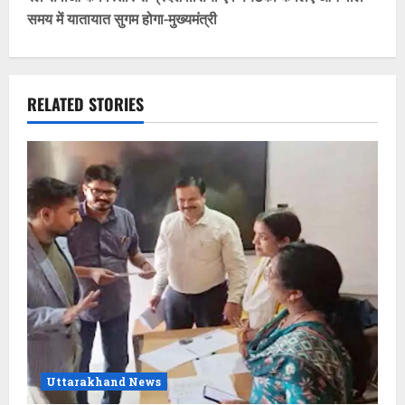
समय में यातायात सुगम होगा-मुख्यमंत्री
n
a
v
RELATED STORIES
i
g
a
t
i
o
n
Uttarakhand News