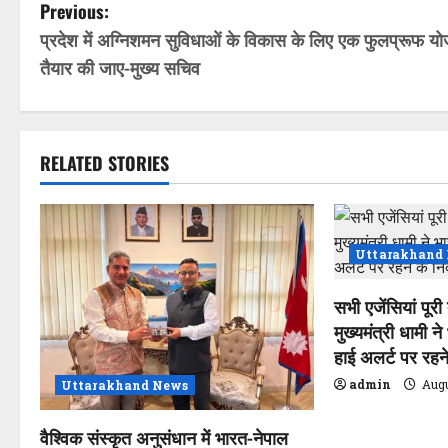
P
Previous:
प्रदेश में अग्निशमन सुविधाओं के विकास के लिए एक फुलप्रूफ य
o
तैयार की जाए-मुख्य सचिव
s
t
RELATED STORIES
n
a
v
Uttarakhand
i
सभी एजेंसियां पूरी
मुख्यमंत्री धामी ने
g
हाई अलर्ट पर रहने 
a
admin
Augu
Uttarakhand News
t
वैश्विक संस्कृत अनुसंधान में भारत-नेपाल