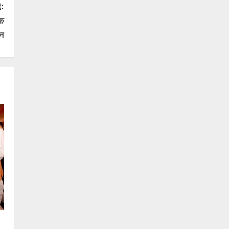
:
क
ान