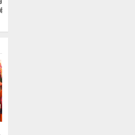
59
गई