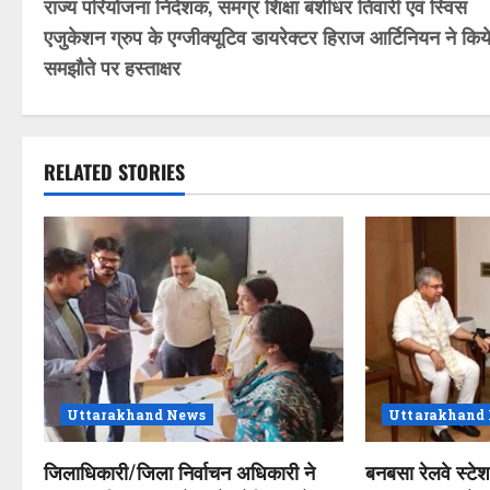
राज्य परियोजना निदेशक, समग्र शिक्षा बंशीधर तिवारी एवं स्विस
o
एजुकेशन ग्रुप के एग्जीक्यूटिव डायरेक्टर हिराज आर्टिनियन ने किय
s
समझौते पर हस्ताक्षर
t
n
RELATED STORIES
a
v
i
g
a
Uttarakhand News
Uttarakhand
t
जिलाधिकारी/जिला निर्वाचन अधिकारी ने
बनबसा रेलवे स्टे
i