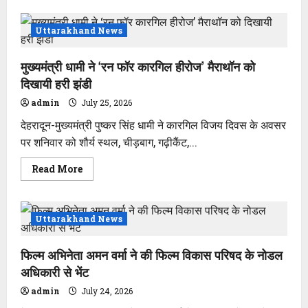
परमवीर
चक्र
से
Uttarakhand News
सम्मानित
वीरों
के
मुख्यमंत्री धामी ने ‘रन फॉर कारगिल हीरोज’ मैराथॉन को
लिए
अनुग्रह
दिखायी हरी झंडी
राशि
डेढ़
admin
July 25, 2026
करोड़
से
देहरादून-मुख्यमंत्री पुष्कर सिंह धामी ने कारगिल विजय दिवस के अवसर
बढ़ाकर
2
पर शनिवार को शौर्य स्थल, चीड़बाग, गढ़ीकैंट,...
करोड़
की
जाएगी
Read
Read More
–
more
मुख्यमंत्री
about
धामी
मुख्यमंत्री
धामी
ने
Uttarakhand News
‘रन
फॉर
कारगिल
फिल्म अभिनेता अमन वर्मा ने की फिल्म विकास परिषद के नोडल
हीरोज’
मैराथॉन
अधिकारी से भेंट
को
दिखायी
admin
July 24, 2026
हरी
झंडी