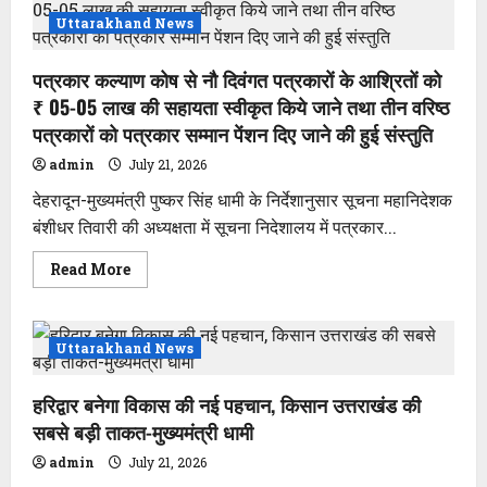
को
प्रथम
Uttarakhand News
किश्त
के
रूप
पत्रकार कल्याण कोष से नौ दिवंगत पत्रकारों के आश्रितों को
में
1
₹ 05-05 लाख की सहायता स्वीकृत किये जाने तथा तीन वरिष्ठ
करोड़
55
पत्रकारों को पत्रकार सम्मान पेंशन दिए जाने की हुई संस्तुति
लाख
40
admin
July 21, 2026
हजार
रुपये
देहरादून-मुख्यमंत्री पुष्कर सिंह धामी के निर्देशानुसार सूचना महानिदेशक
की
सहायता
बंशीधर तिवारी की अध्यक्षता में सूचना निदेशालय में पत्रकार...
राशि
डीबीटी
के
Read
Read More
माध्यम
more
से
about
हस्तांतरित’
पत्रकार
कल्याण
कोष
Uttarakhand News
से
नौ
दिवंगत
हरिद्वार बनेगा विकास की नई पहचान, किसान उत्तराखंड की
पत्रकारों
के
सबसे बड़ी ताकत-मुख्यमंत्री धामी
आश्रितों
को
admin
July 21, 2026
₹
05-