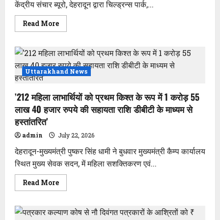
ने
केंद्रीय संचार ब्यूरो, देहरादून द्वारा चिल्ड्रन्स पार्क,...
Read
Read More
more
about
चकराता
में
‘विकसित
भारत
–
Uttarakhand News
जी
राम
जी
’212 महिला लाभार्थियों को प्रथम किश्त के रूप में 1 करोड़ 55
(ग्रामीण)’
विषय
लाख 40 हजार रुपये की सहायता राशि डीबीटी के माध्यम से
पर
केंद्रीय
हस्तांतरित’
संचार
ब्यूरो
admin
July 22, 2026
का
तीन
देहरादून-मुख्यमंत्री पुष्कर सिंह धामी ने बुधवार मुख्यमंत्री कैम्प कार्यालय
दिवसीय
एकीकृत
स्थित मुख्य सेवक सदन, में महिला सशक्तिकरण एवं...
संचार
एवं
आउटरीच
Read
Read More
कार्यक्रम
more
का
about
हुआ
’212
समापन
महिला
लाभार्थियों