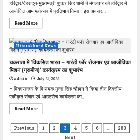
हरिद्वार/देहरादून-मुख्यमंत्री पुष्कर सिंह धामी ने मंगलवार को हरिद्वार में
05
लाख
आयोजित आम महोत्सव में प्रतिभाग किया। इस अवसर...
की
सहायता
स्वीकृत
Read
Read More
किये
more
जाने
about
तथा
हरिद्वार
तीन
बनेगा
वरिष्ठ
विकास
Uttarakhand News
पत्रकारों
की
को
नई
पत्रकार
पहचान,
सम्मान
चकराता में ‘विकसित भारत – गारंटी फॉर रोजगार एवं आजीविका
किसान
पेंशन
उत्तराखंड
दिए
मिशन (ग्रामीण)’ कार्यक्रम का शुभारंभ
की
जाने
सबसे
की
admin
July 21, 2026
बड़ी
हुई
ताकत-
संस्तुति
– विकासनगर के विधायक मुन्ना सिंह चौहान ने किया तीन दिवसीय
मुख्यमंत्री
धामी
एकीकृत संचार एवं आउटरीच कार्यक्रम का...
Read
Read More
more
about
चकराता
Posts
में
Previous
1
2
3
4
5
6
…
280
‘विकसित
भारत
Next
–