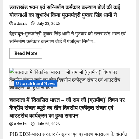
निर्देश
उत्तराखंड भवन एवं सन्निर्माण कर्मकार कल्याण बोर्ड की कई
–
वन्य
योजनाओं का शुभारंभ किया मुख्यमंत्री पुष्कर सिंह धामी ने
जीव
आधारित
admin
July 23, 2026
पयर्टन
से
देहरादून-मुख्यमंत्री पुष्कर सिंह धामी ने गुरुवार को उत्तराखंड भवन एवं
बढ़ाई
जाए
सन्निर्माण कर्मकार कल्याण बोर्ड में पंजीकृत निर्माण...
स्थानीय
लोगों
की
Read
Read More
आर्थिकी
more
about
उत्तराखंड
भवन
एवं
सन्निर्माण
कर्मकार
Uttarakhand News
कल्याण
बोर्ड
की
चकराता में ‘विकसित भारत – जी राम जी (ग्रामीण)’ विषय पर
कई
योजनाओं
केंद्रीय संचार ब्यूरो का तीन दिवसीय एकीकृत संचार एवं
का
शुभारंभ
आउटरीच कार्यक्रम का हुआ समापन
किया
मुख्यमंत्री
admin
July 23, 2026
पुष्कर
सिंह
PIB DDN-भारत सरकार के सूचना एवं प्रसारण मंत्रालय के अंतर्गत
धामी