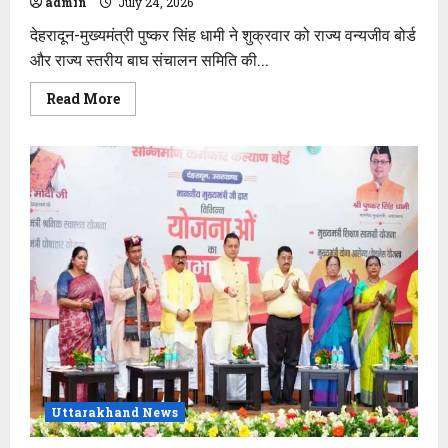
admin
July 24, 2026
देहरादून-मुख्यमंत्री पुष्कर सिंह धामी ने शुक्रवार को राज्य वन्यजीव बोर्ड
और राज्य स्तरीय बाघ संचालन समिति की...
Read
Read More
more
about
मुख्यमंत्री
पुष्कर
सिंह
धामी
के
निर्देश
–
वन्य
जीव
आधारित
पयर्टन
से
बढ़ाई
जाए
स्थानीय
लोगों
की
आर्थिकी
Uttarakhand News