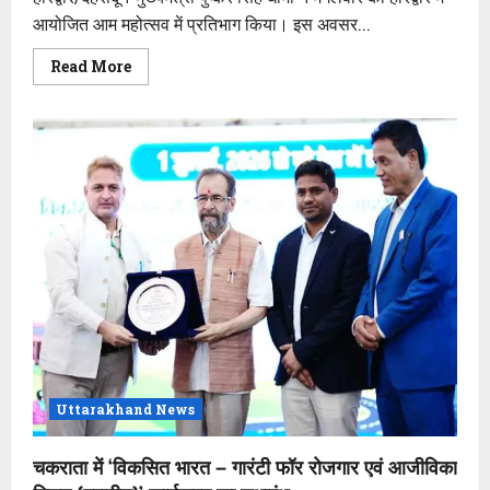
हुई
आयोजित आम महोत्सव में प्रतिभाग किया। इस अवसर...
संस्तुति
Read
Read More
more
about
हरिद्वार
बनेगा
विकास
की
नई
पहचान,
किसान
उत्तराखंड
की
सबसे
बड़ी
ताकत-
मुख्यमंत्री
धामी
Uttarakhand News
चकराता में ‘विकसित भारत – गारंटी फॉर रोजगार एवं आजीविका