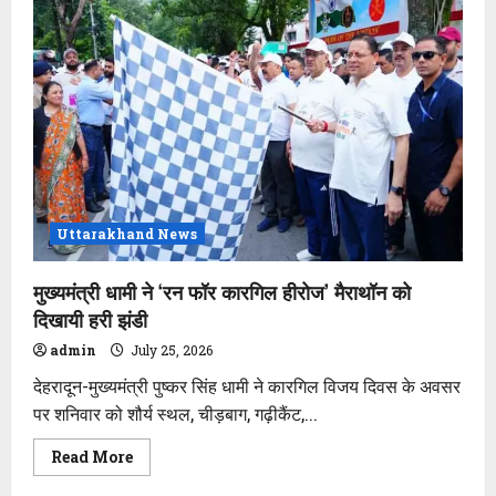
के
लिए
अनुग्रह
राशि
डेढ़
करोड़
से
बढ़ाकर
2
करोड़
की
जाएगी
–
मुख्यमंत्री
धामी
Uttarakhand News
मुख्यमंत्री धामी ने ‘रन फॉर कारगिल हीरोज’ मैराथॉन को
दिखायी हरी झंडी
admin
July 25, 2026
देहरादून-मुख्यमंत्री पुष्कर सिंह धामी ने कारगिल विजय दिवस के अवसर
पर शनिवार को शौर्य स्थल, चीड़बाग, गढ़ीकैंट,...
Read
Read More
more
about