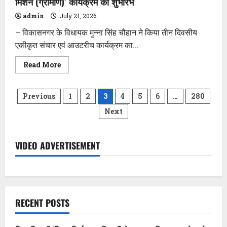
मिशन (ग्रामीण)’ कार्यक्रम का शुभारंभ
admin
July 21, 2026
– विकासनगर के विधायक मुन्ना सिंह चौहान ने किया तीन दिवसीय
एकीकृत संचार एवं आउटरीच कार्यक्रम का...
Read
Read More
more
about
चकराता
Posts
में
Previous
1
2
3
4
5
6
…
280
‘विकसित
भारत
Next
pagination
–
गारंटी
फॉर
रोजगार
एवं
VIDEO ADVERTISEMENT
आजीविका
मिशन
(ग्रामीण)’
कार्यक्रम
का
शुभारंभ
RECENT POSTS