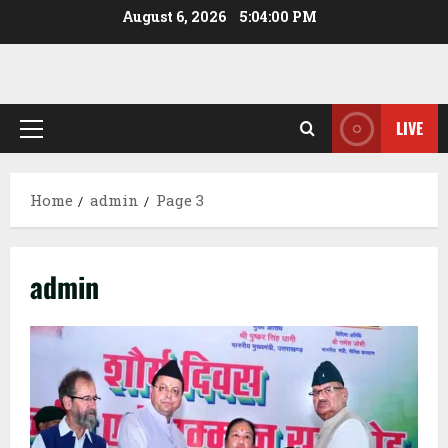
Skip
August 6, 2026
5:04:01 PM
to
content
LIVE
Primary
Menu
Home
admin
Page 3
admin