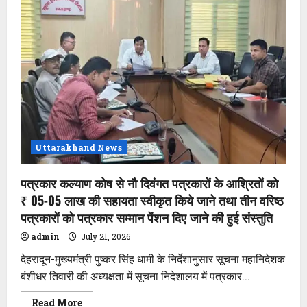
किश्त
के
रूप
में
1
करोड़
55
लाख
40
हजार
रुपये
की
सहायता
राशि
डीबीटी
Uttarakhand News
के
माध्यम
से
पत्रकार कल्याण कोष से नौ दिवंगत पत्रकारों के आश्रितों को
हस्तांतरित’
₹ 05-05 लाख की सहायता स्वीकृत किये जाने तथा तीन वरिष्ठ
पत्रकारों को पत्रकार सम्मान पेंशन दिए जाने की हुई संस्तुति
admin
July 21, 2026
देहरादून-मुख्यमंत्री पुष्कर सिंह धामी के निर्देशानुसार सूचना महानिदेशक
बंशीधर तिवारी की अध्यक्षता में सूचना निदेशालय में पत्रकार...
Read
Read More