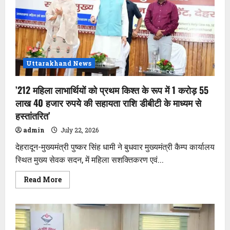
केंद्रीय
संचार
ब्यूरो
का
तीन
दिवसीय
एकीकृत
संचार
एवं
Uttarakhand News
आउटरीच
कार्यक्रम
का
’212 महिला लाभार्थियों को प्रथम किश्त के रूप में 1 करोड़ 55
हुआ
समापन
लाख 40 हजार रुपये की सहायता राशि डीबीटी के माध्यम से
हस्तांतरित’
admin
July 22, 2026
देहरादून-मुख्यमंत्री पुष्कर सिंह धामी ने बुधवार मुख्यमंत्री कैम्प कार्यालय
स्थित मुख्य सेवक सदन, में महिला सशक्तिकरण एवं...
Read
Read More
more
about
’212
महिला
लाभार्थियों
को
प्रथम