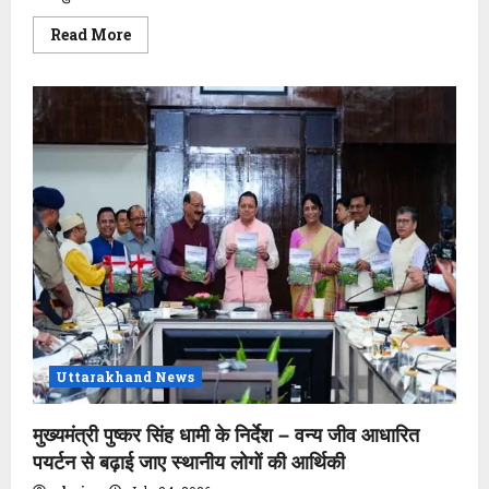
Read
Read More
more
about
फिल्म
अभिनेता
अमन
वर्मा
ने
की
फिल्म
विकास
परिषद
के
नोडल
अधिकारी
से
भेंट
Uttarakhand News
मुख्यमंत्री पुष्कर सिंह धामी के निर्देश – वन्य जीव आधारित
पयर्टन से बढ़ाई जाए स्थानीय लोगों की आर्थिकी